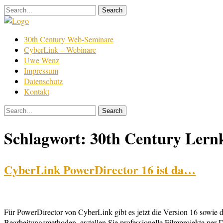
Skip
to
content
Film
30th Century Web-Seminare
Bearbeitung
CyberLink – Webinare
Uwe Wenz
Impressum
Datenschutz
Kontakt
Schlagwort:
30th Century Lern
CyberLink PowerDirector 16 ist da…
Für PowerDirector von CyberLink gibt es jetzt die Version 16 sowie d
Bearbeitungsmethoden, erstellen Sie professionelle Filmprojekte per 