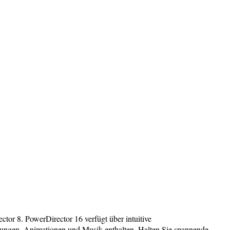
ctor 8. PowerDirector 16 verfügt über intuitive
endungen, Animationen und Musik enthalten. Halten Sie spannende