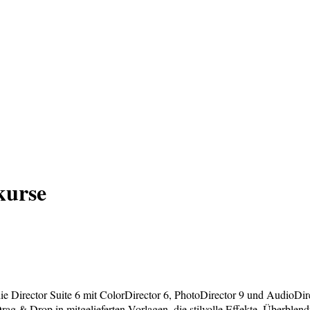
kurse
ie Director Suite 6 mit ColorDirector 6, PhotoDirector 9 und AudioDire
Drag & Drop in mitgelieferten Vorlagen, die stilvolle Effekte, Überbl