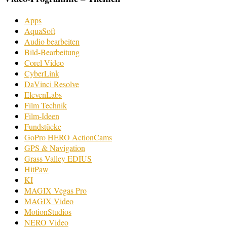
Apps
AquaSoft
Audio bearbeiten
Bild-Bearbeitung
Corel Video
CyberLink
DaVinci Resolve
ElevenLabs
Film Technik
Film-Ideen
Fundstücke
GoPro HERO ActionCams
GPS & Navigation
Grass Valley EDIUS
HitPaw
KI
MAGIX Vegas Pro
MAGIX Video
MotionStudios
NERO Video