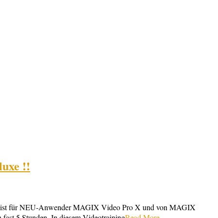
uxe !!
10 ist für NEU-Anwender MAGIX Video Pro X und von MAGIX
 fast 5 Stunden. In diesem Videotraining
Read More