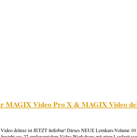
für MAGIX Video Pro X & MAGIX Video del
ideo deluxe ist JETZT lieferbar! Dieses NEUE Lernkurs-Volume 
 besteht aus 27 umfangreichen Video-Workshops mit einer Laufzeit von