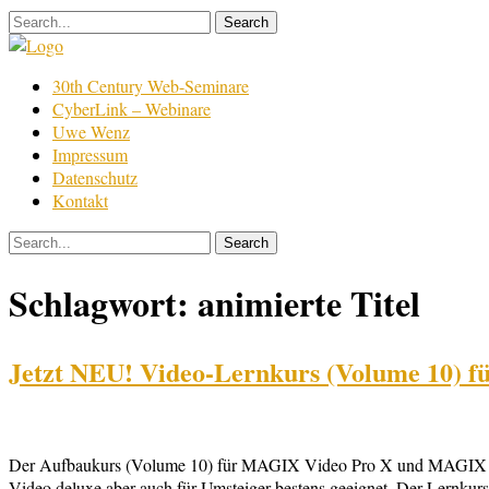
Skip
to
content
Film
30th Century Web-Seminare
Bearbeitung
CyberLink – Webinare
Uwe Wenz
Impressum
Datenschutz
Kontakt
Schlagwort:
animierte Titel
Jetzt NEU! Video-Lernkurs (Volume 10) 
Der Aufbaukurs (Volume 10) für MAGIX Video Pro X und MAGIX V
Video deluxe aber auch für Umsteiger bestens geeignet. Der Lernkurs