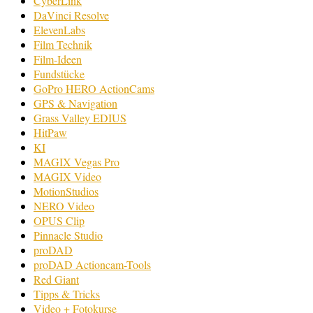
CyberLink
DaVinci Resolve
ElevenLabs
Film Technik
Film-Ideen
Fundstücke
GoPro HERO ActionCams
GPS & Navigation
Grass Valley EDIUS
HitPaw
KI
MAGIX Vegas Pro
MAGIX Video
MotionStudios
NERO Video
OPUS Clip
Pinnacle Studio
proDAD
proDAD Actioncam-Tools
Red Giant
Tipps & Tricks
Video + Fotokurse