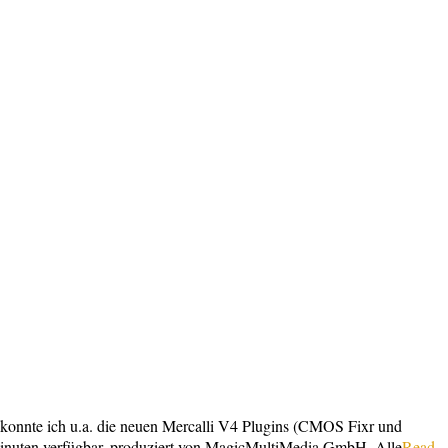
 konnte ich u.a. die neuen Mercalli V4 Plugins (CMOS Fixr und
30 Minuten verfügbar, produziert von MagicMultiMedia GmbH. Alle
Read