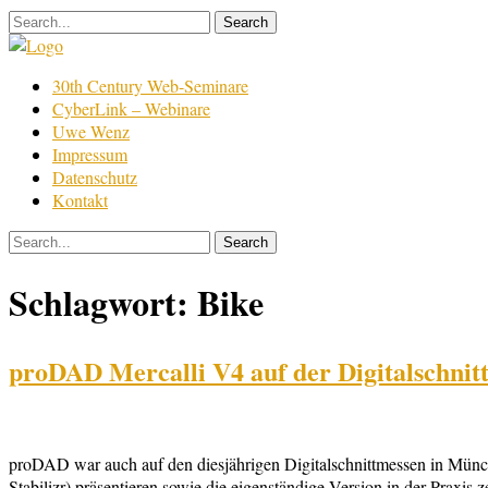
Skip
to
content
Film
30th Century Web-Seminare
Bearbeitung
CyberLink – Webinare
Uwe Wenz
Impressum
Datenschutz
Kontakt
Schlagwort:
Bike
proDAD Mercalli V4 auf der Digitalschnit
proDAD war auch auf den diesjährigen Digitalschnittmessen in Münc
Stabilizr) präsentieren sowie die eigenständige Version in der Praxi