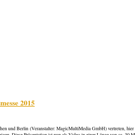
tmesse 2015
hen und Berlin (Veranstalter: MagicMultiMedia GmbH) vertreten, hier
s zeigen. Diese Präsentation ist nun als Video in einer Länge von ca. 