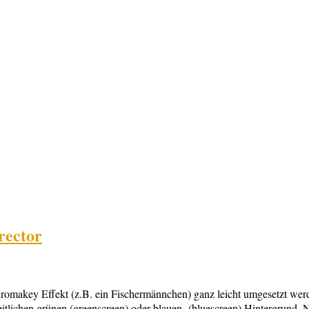
rector
omakey Effekt (z.B. ein Fischermännchen) ganz leicht umgesetzt werd
eitlichen grünen (greenscreen) oder blauen (bluescreen) Hintergrund. N