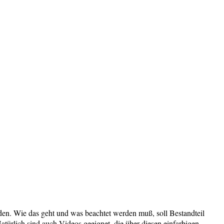
en. Wie das geht und was beachtet werden muß, soll Bestandteil
atürlich sind auch Videos geeignet, die über diesen einfarbigen