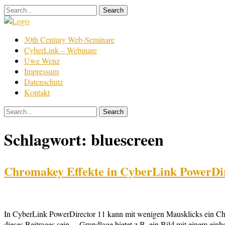
Skip
to
content
Film
30th Century Web-Seminare
Bearbeitung
CyberLink – Webinare
Uwe Wenz
Impressum
Datenschutz
Kontakt
Schlagwort:
bluescreen
Chromakey Effekte in CyberLink PowerDi
In CyberLink PowerDirector 11 kann mit wenigen Mausklicks ein Chr
dieses Beitrages sein… Grundlage bietet z.B. ein Bild mit einem einh