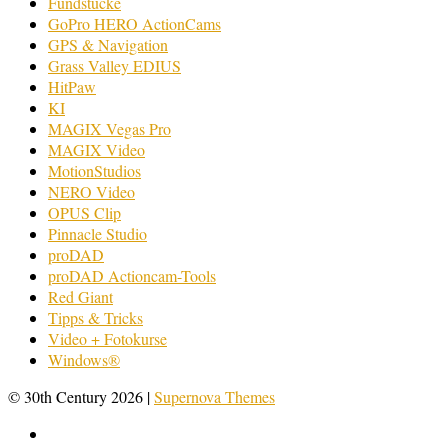
Fundstücke
GoPro HERO ActionCams
GPS & Navigation
Grass Valley EDIUS
HitPaw
KI
MAGIX Vegas Pro
MAGIX Video
MotionStudios
NERO Video
OPUS Clip
Pinnacle Studio
proDAD
proDAD Actioncam-Tools
Red Giant
Tipps & Tricks
Video + Fotokurse
Windows®
© 30th Century 2026
|
Supernova Themes