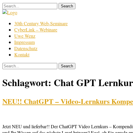
Skip
to
content
Film
30th Century Web-Seminare
Bearbeitung
CyberLink – Webinare
Uwe Wenz
Impressum
Datenschutz
Kontakt
Schlagwort:
Chat GPT Lernkur
NEU!! ChatGPT – Video-Lernkurs Komp
Jetzt NEU und lieferbar!! Der ChatGPT Video Lernkurs – Kompendium:
und Ihr Wissen auf das nächste Level bringen? Egal, ob Sie gerade 