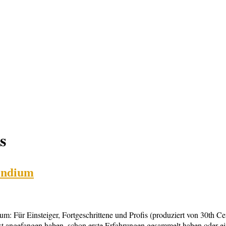
s
endium
 Für Einsteiger, Fortgeschrittene und Profis (produziert von 30th C
erst angefangen haben, schon erste Erfahrungen gesammelt haben oder 