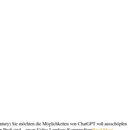
entury) Sie möchten die Möglichkeiten von ChatGPT voll ausschöpfen
ein Profi sind – unser Video-Lernkurs Kompendium
Read More