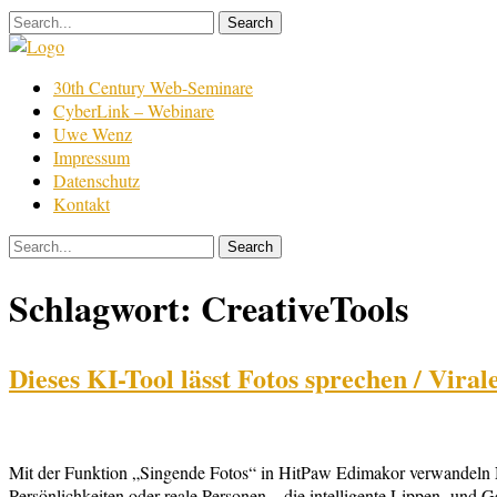
Skip
to
content
Film
30th Century Web-Seminare
Bearbeitung
CyberLink – Webinare
Uwe Wenz
Impressum
Datenschutz
Kontakt
Schlagwort:
CreativeTools
Dieses KI-Tool lässt Fotos sprechen / Vira
Mit der Funktion „Singende Fotos“ in HitPaw Edimakor verwandeln Nut
Persönlichkeiten oder reale Personen – die intelligente Lippen- und 