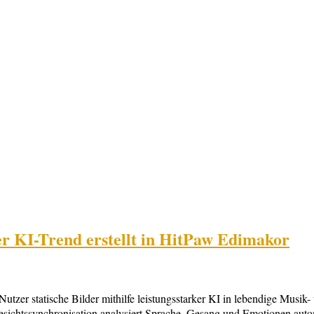
ler KI-Trend erstellt in HitPaw Edimakor
zer statische Bilder mithilfe leistungsstarker KI in lebendige Musik
Gesichtssynchronisation analysiert Sprache, Gesang und Emotionen autom