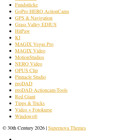
Fundstücke
GoPro HERO ActionCams
GPS & Navigation
Grass Valley EDIUS
HitPaw
KI
MAGIX Vegas Pro
MAGIX Video
MotionStudios
NERO Video
OPUS Clip
Pinnacle Studio
proDAD
proDAD Actioncam-Tools
Red Giant
Tipps & Tricks
Video + Fotokurse
Windows®
© 30th Century 2026
|
Supernova Themes