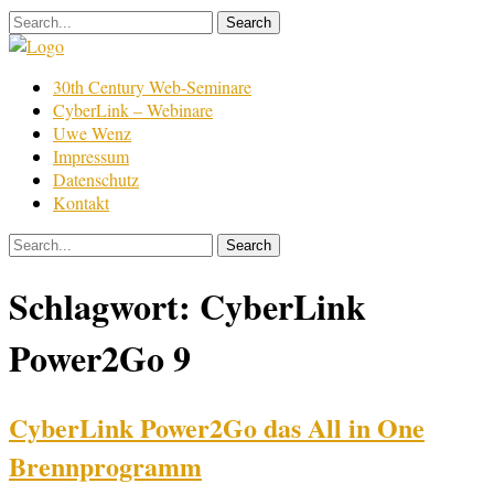
Skip
to
content
Film
30th Century Web-Seminare
Bearbeitung
CyberLink – Webinare
Uwe Wenz
Impressum
Datenschutz
Kontakt
Schlagwort:
CyberLink
Power2Go 9
CyberLink Power2Go das All in One
Brennprogramm