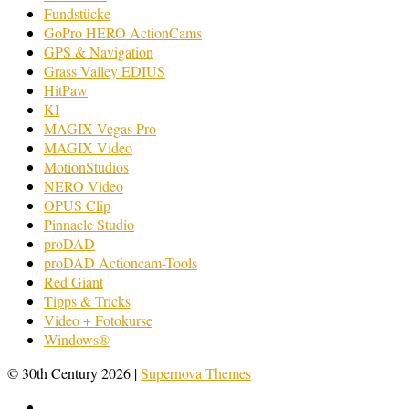
Fundstücke
GoPro HERO ActionCams
GPS & Navigation
Grass Valley EDIUS
HitPaw
KI
MAGIX Vegas Pro
MAGIX Video
MotionStudios
NERO Video
OPUS Clip
Pinnacle Studio
proDAD
proDAD Actioncam-Tools
Red Giant
Tipps & Tricks
Video + Fotokurse
Windows®
© 30th Century 2026
|
Supernova Themes