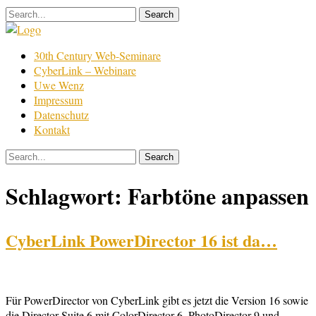
Skip
to
content
Film
30th Century Web-Seminare
Bearbeitung
CyberLink – Webinare
Uwe Wenz
Impressum
Datenschutz
Kontakt
Schlagwort:
Farbtöne anpassen
CyberLink PowerDirector 16 ist da…
Für PowerDirector von CyberLink gibt es jetzt die Version 16 sowie
die Director Suite 6 mit ColorDirector 6, PhotoDirector 9 und