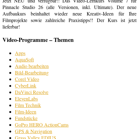
Jetzt NEU und verfügbar!! Das Video-Lernkurs Volume 7 für
Pinnacle Studio 26 (alle Versionen, inkl. Ultimate). Der neue
Aufbaukurs beinhaltet wieder neue Kreativ-Ideen für Ihre
Filmprojekte sowie zahlreiche Praxistipps!! Der Kurs ist jetzt
lieferbar!
Video-Programme – Themen
Apps
AquaSoft
Audio bearbeiten
Bild-Bearbeitung
Corel Video
CyberLink
DaVinci Resolve
ElevenLabs
Film Technik
Film-Ideen
Fundstücke
GoPro HERO ActionCams
GPS & Navigation
Grass Valley EDIUS