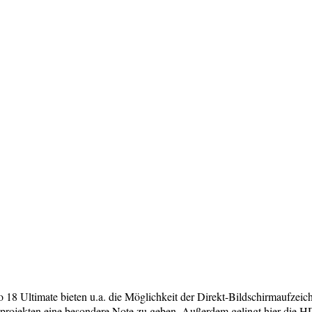
 18 Ultimate bieten u.a. die Möglichkeit der Direkt-Bildschirmaufzeic
mprojekten eine besondere Note zu geben. Außerdem gelingt hier die 