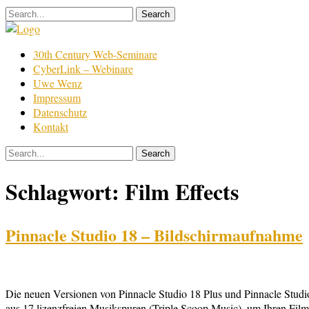
Skip
to
content
Film
30th Century Web-Seminare
Bearbeitung
CyberLink – Webinare
Uwe Wenz
Impressum
Datenschutz
Kontakt
Schlagwort:
Film Effects
Pinnacle Studio 18 – Bildschirmaufnahme
Die neuen Versionen von Pinnacle Studio 18 Plus und Pinnacle Studio
aus 17 lizenzfreien Musikspuren (Triple Scoop Music), um Ihren Fil