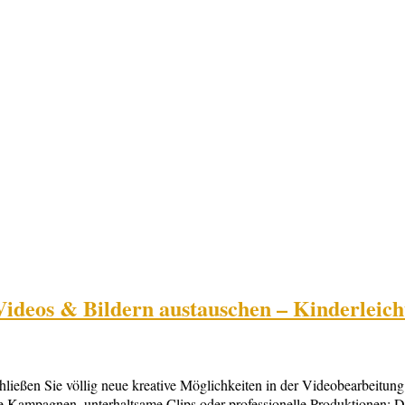
 Videos & Bildern austauschen – Kinderlei
ßen Sie völlig neue kreative Möglichkeiten in der Videobearbeitung. E
ve Kampagnen, unterhaltsame Clips oder professionelle Produktionen: Di