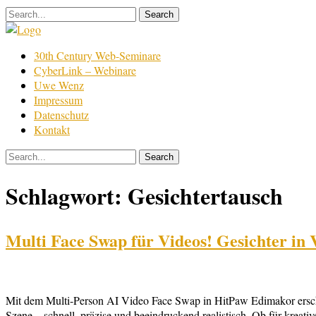
Skip
to
content
Film
30th Century Web-Seminare
Bearbeitung
CyberLink – Webinare
Uwe Wenz
Impressum
Datenschutz
Kontakt
Schlagwort:
Gesichtertausch
Multi Face Swap für Videos! Gesichter in
Mit dem Multi-Person AI Video Face Swap in HitPaw Edimakor erschlie
Szene – schnell, präzise und beeindruckend realistisch. Ob für kreati