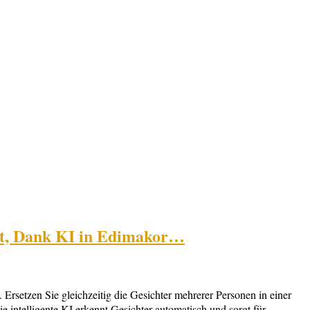
cht, Dank KI in Edimakor…
rsetzen Sie gleichzeitig die Gesichter mehrerer Personen in einer
e intelligente KI erkennt Gesichter automatisch und sorgt für