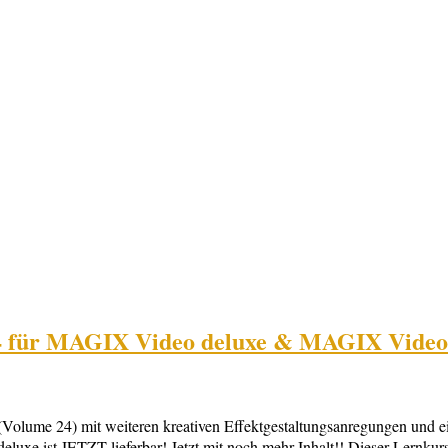
4 für MAGIX Video deluxe & MAGIX Video
lume 24) mit weiteren kreativen Effektgestaltungsanregungen und eige
 ist JETZT lieferbar! Jetzt mit noch mehr Inhalt!! Dieser Lernkurs 