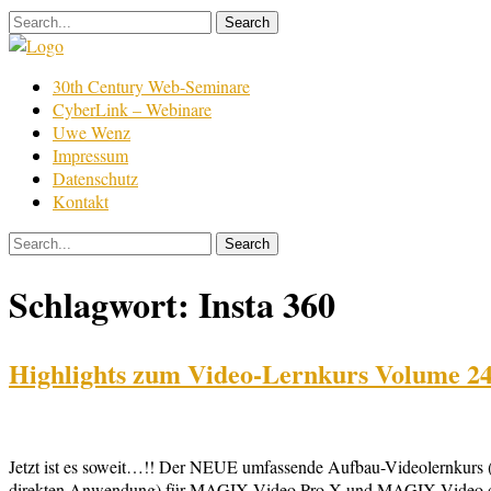
Skip
to
content
Film
30th Century Web-Seminare
Bearbeitung
CyberLink – Webinare
Uwe Wenz
Impressum
Datenschutz
Kontakt
Schlagwort:
Insta 360
Highlights zum Video-Lernkurs Volume 2
Jetzt ist es soweit…!! Der NEUE umfassende Aufbau-Videolernkurs (Vo
direkten Anwendung) für MAGIX Video Pro X und MAGIX Video deluxe