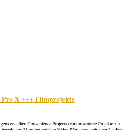
 Pro X +++ Filmprojekte
ns erstellten Convenience Projects (vorkonstruierte Projekte zur
besteht aus 31 umfangreichen Video-Workshops mit einer Laufzeit