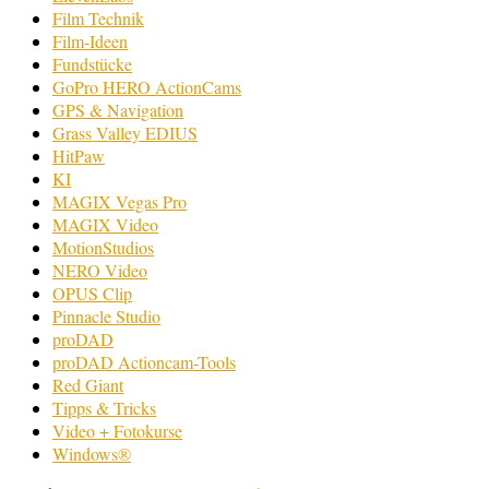
Film Technik
Film-Ideen
Fundstücke
GoPro HERO ActionCams
GPS & Navigation
Grass Valley EDIUS
HitPaw
KI
MAGIX Vegas Pro
MAGIX Video
MotionStudios
NERO Video
OPUS Clip
Pinnacle Studio
proDAD
proDAD Actioncam-Tools
Red Giant
Tipps & Tricks
Video + Fotokurse
Windows®