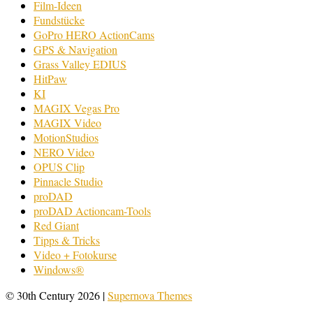
Film-Ideen
Fundstücke
GoPro HERO ActionCams
GPS & Navigation
Grass Valley EDIUS
HitPaw
KI
MAGIX Vegas Pro
MAGIX Video
MotionStudios
NERO Video
OPUS Clip
Pinnacle Studio
proDAD
proDAD Actioncam-Tools
Red Giant
Tipps & Tricks
Video + Fotokurse
Windows®
© 30th Century 2026
|
Supernova Themes