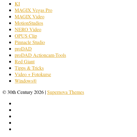
KI
MAGIX Vegas Pro
MAGIX Video
MotionStudios
NERO Video
OPUS Clip
Pinnacle Studio
proDAD
proDAD Actioncam-Tools
Red Giant
Tipps & Tricks
Video + Fotokurse
Windows®
© 30th Century 2026
|
Supernova Themes