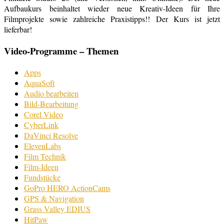
Aufbaukurs beinhaltet wieder neue Kreativ-Ideen für Ihre
Filmprojekte sowie zahlreiche Praxistipps!! Der Kurs ist jetzt
lieferbar!
Video-Programme – Themen
Apps
AquaSoft
Audio bearbeiten
Bild-Bearbeitung
Corel Video
CyberLink
DaVinci Resolve
ElevenLabs
Film Technik
Film-Ideen
Fundstücke
GoPro HERO ActionCams
GPS & Navigation
Grass Valley EDIUS
HitPaw