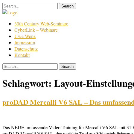
Skip
to
content
Film
30th Century Web-Seminare
Bearbeitung
CyberLink – Webinare
Uwe Wenz
Impressum
Datenschutz
Kontakt
Schlagwort:
Layout-Einstellung
proDAD Mercalli V6 SAL – Das umfassend
Das NEUE umfassende Video-Training für Mercalli V6 SAL mit 31 Prax
proDAD Mercalli V6 SAL, das perfekte Tool zur Videostabilisierung