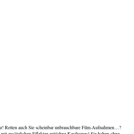
rbar! Retten auch Sie scheinbar unbrauchbare Film-Aufnahmen…?
mit zusätzlichen Effekten mit/ohne Keyframes! Sie haben ohne