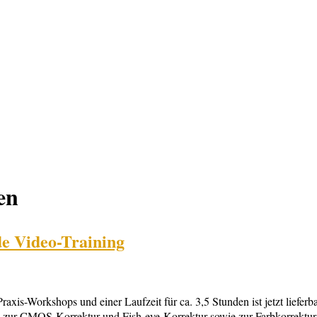
en
e Video-Training
is-Workshops und einer Laufzeit für ca. 3,5 Stunden ist jetzt liefe
, zur CMOS-Korrektur und Fish-eye-Korrektur sowie zur Farbkorrektur 