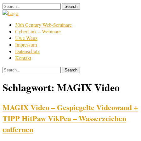
Skip
to
content
Film
30th Century Web-Seminare
Bearbeitung
CyberLink – Webinare
Uwe Wenz
Impressum
Datenschutz
Kontakt
Schlagwort:
MAGIX Video
MAGIX Video – Gespiegelte Videowand +
TIPP HitPaw VikPea – Wasserzeichen
entfernen