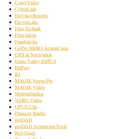
Corel Video
CyberLink
DaVinci Resolve
ElevenLabs
Film Technik
Film-Ideen
Fundstücke
GoPro HERO ActionCams
GPS & Navigation
Grass Valley EDIUS
HitPaw
KI
MAGIX Vegas Pro
MAGIX Video
MotionStudios
NERO Video
OPUS Clip
Pinnacle Studio
proDAD
proDAD Actioncam-Tools
Red Giant