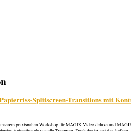
on
pierriss-Splitscreen-Transitions mit Kontu
t! In unserem praxisnahen Workshop für MAGIX Video deluxe und MAGIX
ierriss-Animation als visuelle Trennung. Doch das ist erst der Anfang! 