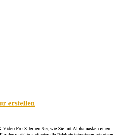
r erstellen
 Video Pro X lernen Sie, wie Sie mit Alphamasken einen
Für das perfekte audiovisuelle Erlebnis integrieren wir einen