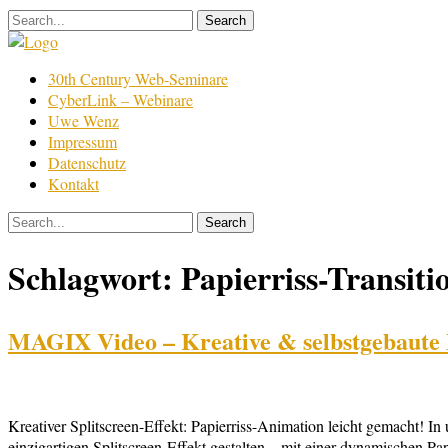
Skip
to
content
Film
30th Century Web-Seminare
Bearbeitung
CyberLink – Webinare
Uwe Wenz
Impressum
Datenschutz
Kontakt
Schlagwort:
Papierriss-Transiti
MAGIX Video – Kreative & selbstgebaute Pa
Kreativer Splitscreen-Effekt: Papierriss-Animation leicht gemach
einzigartigen Splitscreen-Effekt gestalten – mit einer dynamischen Pap