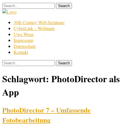
Skip
to
content
Film
30th Century Web-Seminare
Bearbeitung
CyberLink – Webinare
Uwe Wenz
Impressum
Datenschutz
Kontakt
Schlagwort:
PhotoDirector als
App
PhotoDirector 7 – Umfassende
Fotobearbeitung