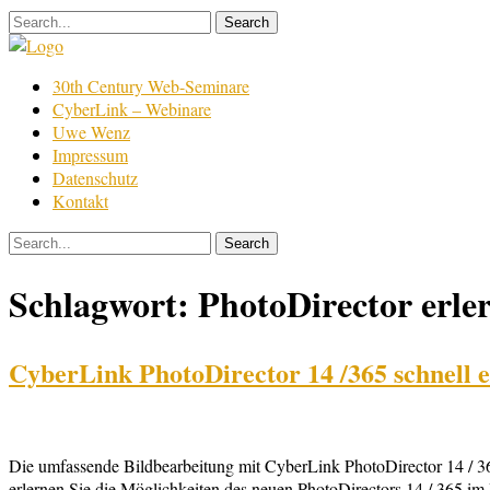
Skip
to
content
Film
30th Century Web-Seminare
Bearbeitung
CyberLink – Webinare
Uwe Wenz
Impressum
Datenschutz
Kontakt
Schlagwort:
PhotoDirector erle
CyberLink PhotoDirector 14 /365 schnell 
Die umfassende Bildbearbeitung mit CyberLink PhotoDirector 14 / 36
erlernen Sie die Möglichkeiten des neuen PhotoDirectors 14 / 365 im