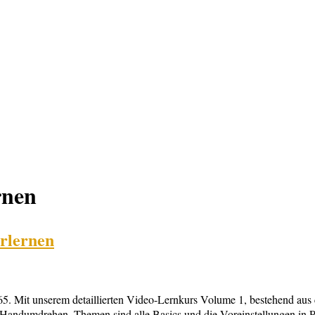
rnen
erlernen
5. Mit unserem detaillierten Video-Lernkurs Volume 1, bestehend aus 
 Handumdrehen. Themen sind alle Basics und die Voreinstellungen in P