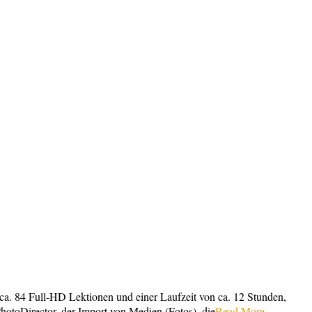
ca. 84 Full-HD Lektionen und einer Laufzeit von ca. 12 Stunden,
hotoDirector, der Import von Medien (Fotos), die
Read More