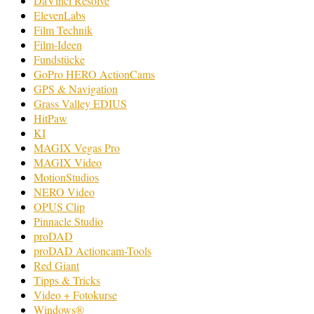
DaVinci Resolve
ElevenLabs
Film Technik
Film-Ideen
Fundstücke
GoPro HERO ActionCams
GPS & Navigation
Grass Valley EDIUS
HitPaw
KI
MAGIX Vegas Pro
MAGIX Video
MotionStudios
NERO Video
OPUS Clip
Pinnacle Studio
proDAD
proDAD Actioncam-Tools
Red Giant
Tipps & Tricks
Video + Fotokurse
Windows®