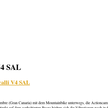
V4 SAL
calli V4 SAL
Hombre (Gran Canaria) mit dem Mountainbike unterwegs, die Actionca
irekt auf dem asphaltierten Paseo hielten sich die Vibrationen noch in 