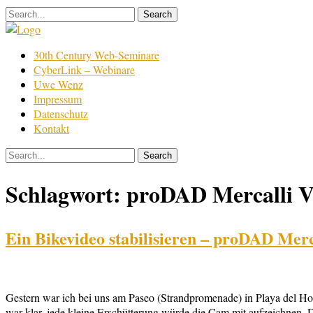
Skip
to
content
Film
30th Century Web-Seminare
Bearbeitung
CyberLink – Webinare
Uwe Wenz
Impressum
Datenschutz
Kontakt
Schlagwort:
proDAD Mercalli 
Ein Bikevideo stabilisieren – proDAD Mer
Gestern war ich bei uns am Paseo (Strandpromenade) in Playa del 
war klar, jede kleine Erschütterung würde die Cam mit aufzeichnen. D