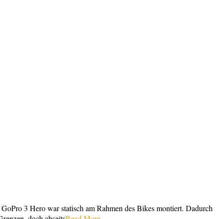
m GoPro 3 Hero war statisch am Rahmen des Bikes montiert. Dadurch
Grenzen, doch abseits
Read More