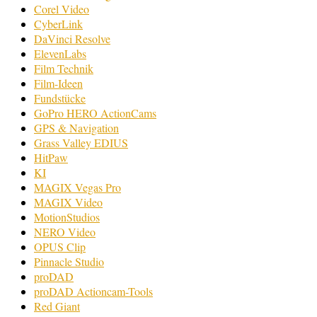
Corel Video
CyberLink
DaVinci Resolve
ElevenLabs
Film Technik
Film-Ideen
Fundstücke
GoPro HERO ActionCams
GPS & Navigation
Grass Valley EDIUS
HitPaw
KI
MAGIX Vegas Pro
MAGIX Video
MotionStudios
NERO Video
OPUS Clip
Pinnacle Studio
proDAD
proDAD Actioncam-Tools
Red Giant