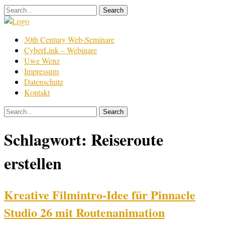
Skip
to
content
Film
30th Century Web-Seminare
Bearbeitung
CyberLink – Webinare
Uwe Wenz
Impressum
Datenschutz
Kontakt
Schlagwort:
Reiseroute
erstellen
Kreative Filmintro-Idee für Pinnacle
Studio 26 mit Routenanimation