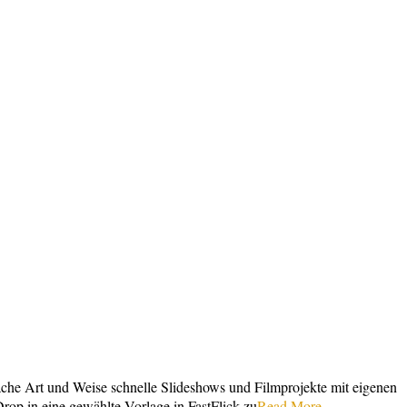
ache Art und Weise schnelle Slideshows und Filmprojekte mit eigenen
Drop in eine gewählte Vorlage in FastFlick zu
Read More