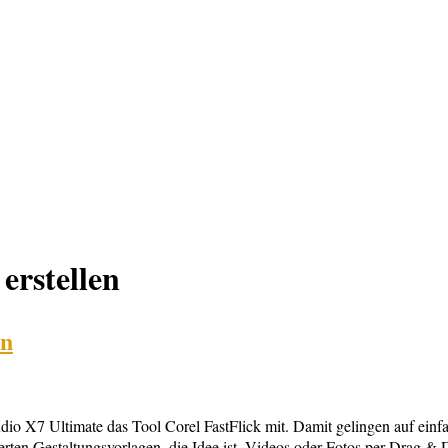
erstellen
en
io X7 Ultimate das Tool Corel FastFlick mit. Damit gelingen auf einf
ferten Gestaltungsvorlagen, die Idee ist, Videos oder Fotos per Drag & 