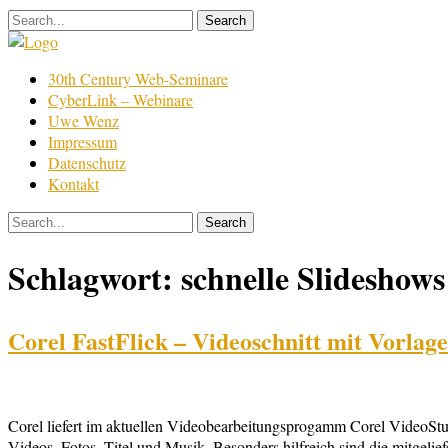
Skip
to
content
Film
30th Century Web-Seminare
Bearbeitung
CyberLink – Webinare
Uwe Wenz
Impressum
Datenschutz
Kontakt
Schlagwort:
schnelle Slideshows 
Corel FastFlick – Videoschnitt mit Vorlag
Corel liefert im aktuellen Videobearbeitungsprogamm Corel VideoStud
Videos, Fotos, Titel und Musik. Besonders hilfreich sind die mitgelie