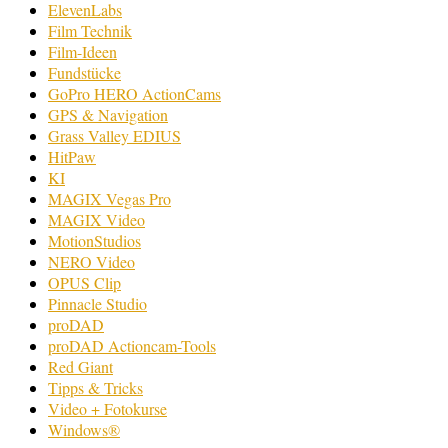
ElevenLabs
Film Technik
Film-Ideen
Fundstücke
GoPro HERO ActionCams
GPS & Navigation
Grass Valley EDIUS
HitPaw
KI
MAGIX Vegas Pro
MAGIX Video
MotionStudios
NERO Video
OPUS Clip
Pinnacle Studio
proDAD
proDAD Actioncam-Tools
Red Giant
Tipps & Tricks
Video + Fotokurse
Windows®