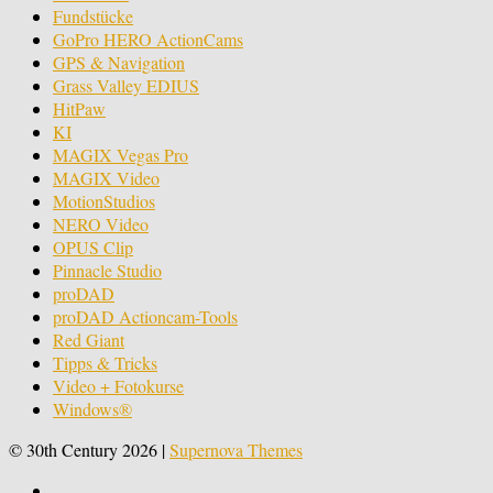
Fundstücke
GoPro HERO ActionCams
GPS & Navigation
Grass Valley EDIUS
HitPaw
KI
MAGIX Vegas Pro
MAGIX Video
MotionStudios
NERO Video
OPUS Clip
Pinnacle Studio
proDAD
proDAD Actioncam-Tools
Red Giant
Tipps & Tricks
Video + Fotokurse
Windows®
© 30th Century 2026
|
Supernova Themes