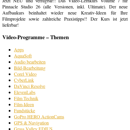
Jetzt NEU und verfügbar!! Das Video-Lernkurs Volume 7 für
Pinnacle Studio 26 (alle Versionen, inkl. Ultimate). Der neue
Aufbaukurs beinhaltet wieder neue Kreativ-Ideen für Ihre
Filmprojekte sowie zahlreiche Praxistipps!! Der Kurs ist jetzt
lieferbar!
Video-Programme – Themen
Apps
AquaSoft
Audio bearbeiten
Bild-Bearbeitung
Corel Video
CyberLink
DaVinci Resolve
ElevenLabs
Film Technik
Film-Ideen
Fundstücke
GoPro HERO ActionCams
GPS & Navigation
Grass Valley EDIUS