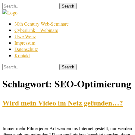
Skip
to
content
Film
30th Century Web-Seminare
Bearbeitung
CyberLink – Webinare
Uwe Wenz
Impressum
Datenschutz
Kontakt
Schlagwort:
SEO-Optimierung
Wird mein Video im Netz gefunden…?
Immer mehr Filme jeder Art werden ins Internet gestellt, nur werden
diese auch gut gefunden? Dazu muß einiges beachtet werden, denn