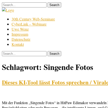
Skip
to
content
Film
30th Century Web-Seminare
Bearbeitung
CyberLink – Webinare
Uwe Wenz
Impressum
Datenschutz
Kontakt
Schlagwort:
Singende Fotos
Dieses KI-Tool lässt Fotos sprechen / Vira
Mit der Funktion „Singende Fotos“ in HitPaw Edimakor verwandeln Nut
Persönlichkeiten oder reale Personen – die intelligente Lippen- und 