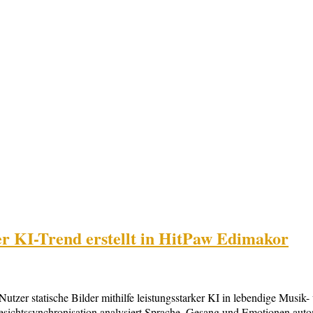
ler KI-Trend erstellt in HitPaw Edimakor
zer statische Bilder mithilfe leistungsstarker KI in lebendige Musik
Gesichtssynchronisation analysiert Sprache, Gesang und Emotionen autom