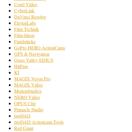
Corel Video
CyberLink
DaVinci Resolve
ElevenLabs
Film Technik
Film-Ideen
Fundstücke
GoPro HERO ActionCams
GPS & Navigation
Grass Valley EDIUS
HitPaw
KI
MAGIX Vegas Pro
MAGIX Video
MotionStudios
NERO Video
OPUS Clip
Pinnacle Studio
proDAD
proDAD Actioncam-Tools
Red Giant