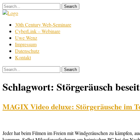
Skip
to
content
Film
30th Century Web-Seminare
Bearbeitung
CyberLink – Webinare
Uwe Wenz
Impressum
Datenschutz
Kontakt
Schlagwort:
Störgeräusch beseit
MAGIX Video deluxe: Störgeräusche im To
Jeder hat beim Filmen im Freien mit Windgeräuschen zu kämpfen, a
kommen. Selbst Mikrofonaufnahmen am heimischen PC bei der Nachve