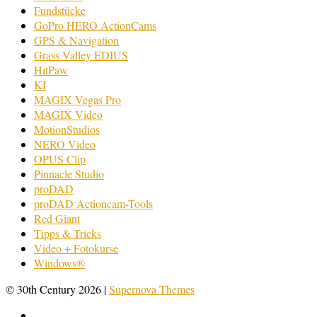
Fundstücke
GoPro HERO ActionCams
GPS & Navigation
Grass Valley EDIUS
HitPaw
KI
MAGIX Vegas Pro
MAGIX Video
MotionStudios
NERO Video
OPUS Clip
Pinnacle Studio
proDAD
proDAD Actioncam-Tools
Red Giant
Tipps & Tricks
Video + Fotokurse
Windows®
© 30th Century 2026
|
Supernova Themes