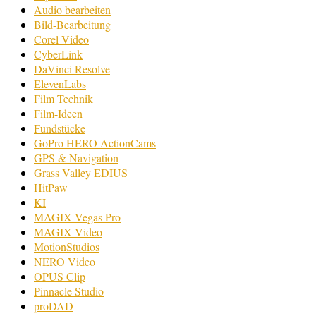
Audio bearbeiten
Bild-Bearbeitung
Corel Video
CyberLink
DaVinci Resolve
ElevenLabs
Film Technik
Film-Ideen
Fundstücke
GoPro HERO ActionCams
GPS & Navigation
Grass Valley EDIUS
HitPaw
KI
MAGIX Vegas Pro
MAGIX Video
MotionStudios
NERO Video
OPUS Clip
Pinnacle Studio
proDAD