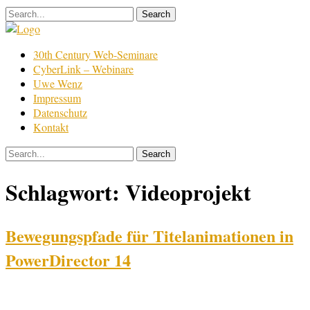
Skip
to
content
Film
30th Century Web-Seminare
Bearbeitung
CyberLink – Webinare
Uwe Wenz
Impressum
Datenschutz
Kontakt
Schlagwort:
Videoprojekt
Bewegungspfade für Titelanimationen in
PowerDirector 14