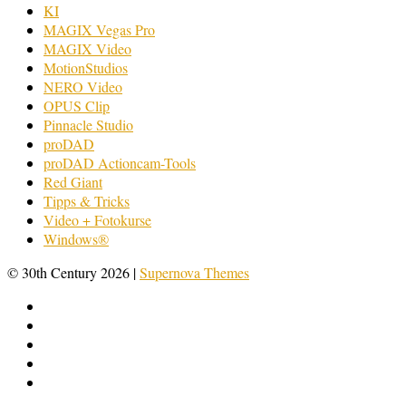
KI
MAGIX Vegas Pro
MAGIX Video
MotionStudios
NERO Video
OPUS Clip
Pinnacle Studio
proDAD
proDAD Actioncam-Tools
Red Giant
Tipps & Tricks
Video + Fotokurse
Windows®
© 30th Century 2026
|
Supernova Themes