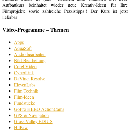
Aufbaukurs beinhaltet wieder neue Kreativ-Ideen für Ihre
Filmprojekte sowie zahlreiche Praxistipps!! Der Kurs ist jetzt
lieferbar!
Video-Programme – Themen
Apps
AquaSoft
Audio bearbeiten
Bild-Bearbeitung
Corel Video
CyberLink
DaVinci Resolve
ElevenLabs
Film Technik
Film-Ideen
Fundstücke
GoPro HERO ActionCams
GPS & Navigation
Grass Valley EDIUS
HitPaw