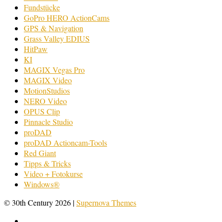
Fundstücke
GoPro HERO ActionCams
GPS & Navigation
Grass Valley EDIUS
HitPaw
KI
MAGIX Vegas Pro
MAGIX Video
MotionStudios
NERO Video
OPUS Clip
Pinnacle Studio
proDAD
proDAD Actioncam-Tools
Red Giant
Tipps & Tricks
Video + Fotokurse
Windows®
© 30th Century 2026
|
Supernova Themes