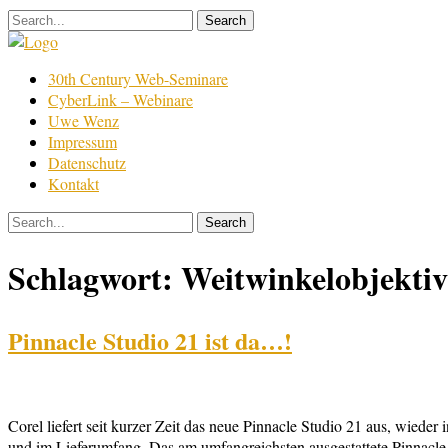
Skip
to
content
Film
30th Century Web-Seminare
Bearbeitung
CyberLink – Webinare
Uwe Wenz
Impressum
Datenschutz
Kontakt
Schlagwort:
Weitwinkelobjekti
Pinnacle Studio 21 ist da…!
Corel liefert seit kurzer Zeit das neue Pinnacle Studio 21 aus, wiede
und im Lieferumfang. Das am umfangreichsten ausgestattete Pinnacle S