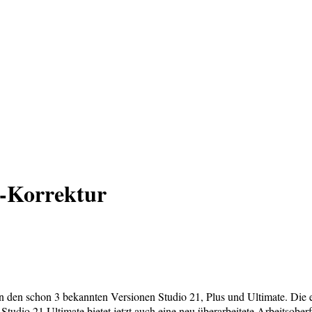
v-Korrektur
r in den schon 3 bekannten Versionen Studio 21, Plus und Ultimate. Die 
tudio 21 Ultimate bietet jetzt auch eine neu überarbeitete Arbeitsobe