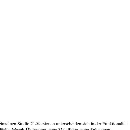
einzelnen Studio 21-Versionen unterscheiden sich in der Funktionalität
rfläche, Morph-Übergänge, neue Maleffekte, neue Splitscreen-