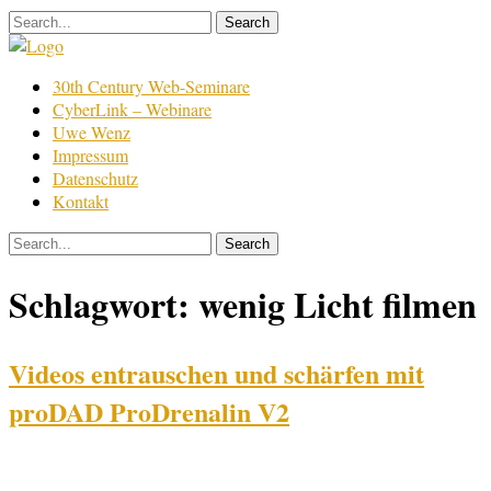
Skip
to
content
Film
30th Century Web-Seminare
Bearbeitung
CyberLink – Webinare
Uwe Wenz
Impressum
Datenschutz
Kontakt
Schlagwort:
wenig Licht filmen
Videos entrauschen und schärfen mit
proDAD ProDrenalin V2