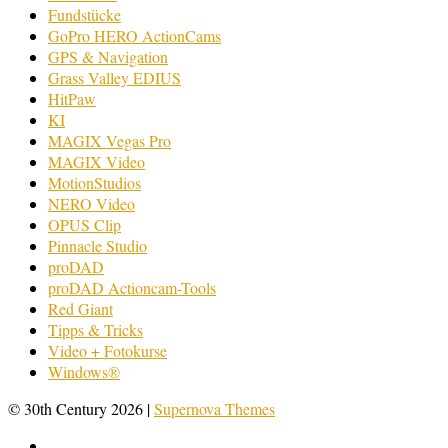
Fundstücke
GoPro HERO ActionCams
GPS & Navigation
Grass Valley EDIUS
HitPaw
KI
MAGIX Vegas Pro
MAGIX Video
MotionStudios
NERO Video
OPUS Clip
Pinnacle Studio
proDAD
proDAD Actioncam-Tools
Red Giant
Tipps & Tricks
Video + Fotokurse
Windows®
© 30th Century 2026
|
Supernova Themes