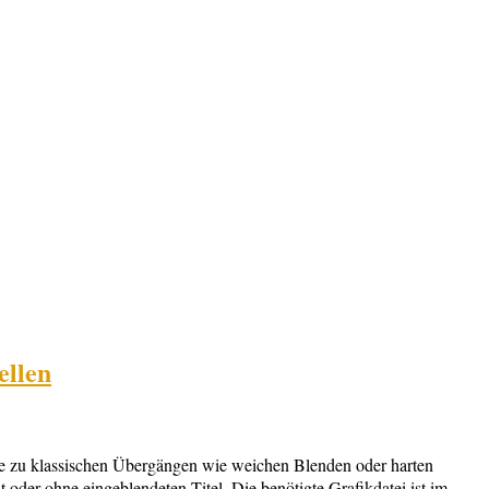
ellen
ive zu klassischen Übergängen wie weichen Blenden oder harten
oder ohne eingeblendeten Titel. Die benötigte Grafikdatei ist im