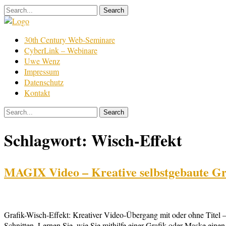
Skip
to
content
Film
30th Century Web-Seminare
Bearbeitung
CyberLink – Webinare
Uwe Wenz
Impressum
Datenschutz
Kontakt
Schlagwort:
Wisch-Effekt
MAGIX Video – Kreative selbstgebaute Gra
Grafik-Wisch-Effekt: Kreativer Video-Übergang mit oder ohne Titel –
Schnitten. Lernen Sie, wie Sie mithilfe einer Grafik oder Maske eine