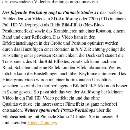
des verwendeten Videobearbeitungsprogrammes ein.
Der folgende Workshop zeigt in Pinnacle Studio 21
das perfekte
Einblenden von Videos in SD-Auflösung oder 720p (HD) in einem
Full HD Videoprojekt als BildinBild-Effekt (NewBlue-
Postkarteneffekt) sowie das Kombinieren mit einer Rotation, einem
Rand und einer Reflektion. Das Video kann in den
Effekteinstellungen in der Größe und Position optimiert werden,
durch das Hinzufügen einer Rotation in X-Y-Z-Richtung gelingt die
Einstellung einer gewissen Räumlichkeit, die Deckkraft steuert die
Transparenz des BildinBild-Effektes, zusätzlich kann noch ein
Rand, Schatten und eine Reflektion den Effekt abrunden. Wer es
möchte kann die Einstellungen auch über Keyframe animieren. Das
Hintergrundvideo wurde mit einer horinzontalen Unschärfe
versehen, so wird der darüberliegende BildinBild-Effekt noch besser
in Szene gesetzt. So passt sich das von der Auflösung her kleinere
Video in ein Full HD Video perfekt ein und das ohne
Qualitätsverluste, ein interessanter Filmeffekt ist ganz nebenbei
entstanden.
Weitere spannende Praxis-Workshops
über die
Filmbearbeitung mit Pinnacle Studio 21 finden Sie in unseren 3
umfassenden
Video-Trainings
.