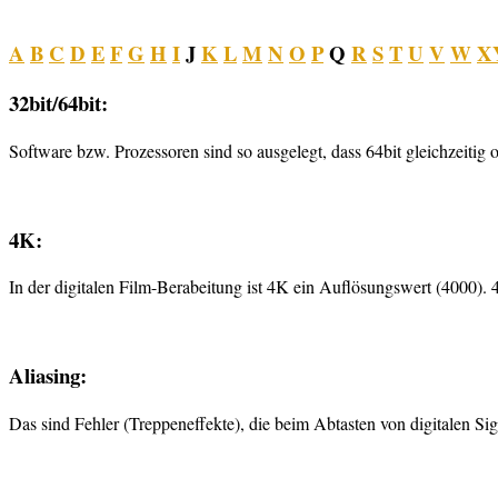
A
B
C
D
E
F
G
H
I
J
K
L
M
N
O
P
Q
R
S
T
U
V
W
X
32bit/64bit:
Software bzw. Prozessoren sind so ausgelegt, dass 64bit gleichzeitig 
4K:
In der digitalen Film-Berabeitung ist 4K ein Auflösungswert (4000). 
Aliasing:
Das sind Fehler (Treppeneffekte), die beim Abtasten von digitalen Si