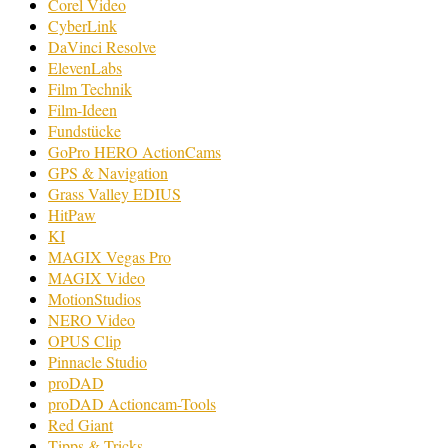
Corel Video
CyberLink
DaVinci Resolve
ElevenLabs
Film Technik
Film-Ideen
Fundstücke
GoPro HERO ActionCams
GPS & Navigation
Grass Valley EDIUS
HitPaw
KI
MAGIX Vegas Pro
MAGIX Video
MotionStudios
NERO Video
OPUS Clip
Pinnacle Studio
proDAD
proDAD Actioncam-Tools
Red Giant
Tipps & Tricks