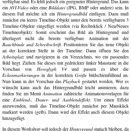
verfügbar sind. Es fehlt jedoch ein geeigneter Hintergrund. Das kann
ein
AVI-Video
oder eine
Bilddatei
(JPG, BMP oder andere) sein. In
diesem Fall möchte ich ein
Hintergrundbild
einfügen. Dazu muß
zunächst ein leeres Timeline-Objekt unter den bereits verfügbaren 3
Timeline-Objekte eingefügt werden (via Rechtsklick / Neu/Neues
Timelineobjekt). Somit erscheint das Bild als Hintergrund und
überlagert nicht die bereits verfügbare Animation mit der
Bauchbinde und Schreibschrift
. Positionieren Sie das neue Objekt
an der korrekten Stelle in der Timeline. Dann öffnen Sie den
Arbeitsplatz
und navigieren in ein Verzeichnis, wo ein passendes
Bild liegt. Ziehen Sie dieses mit gedrückter linker Maustaste in die
Vorschau von
Heroglyph V4
und passen es über die
Eckenmarkierungen
in der korrekten
Größe
bildschirmfüllend an.
Nun kann in der Vorschau das
Playback
gestartet werden. Wer es
wünscht kann auch das Hintergrundbild leicht animieren, dazu
finden Sie im Menü
Animation
zahlreiche Animationsvorlagen für
eine
Einblend-, Dauer- und Ausblendeffekt
. Um einen Effekt
anzuwenden, muß das Timeline-Objekt zunächst per Mausklick
markiert werden (gelb). Dann wird der Effekt auch diesem Objekt
hinzugefügt.
In diesem Workshop soll jedoch der
Hintergrund
statisch bleiben, da