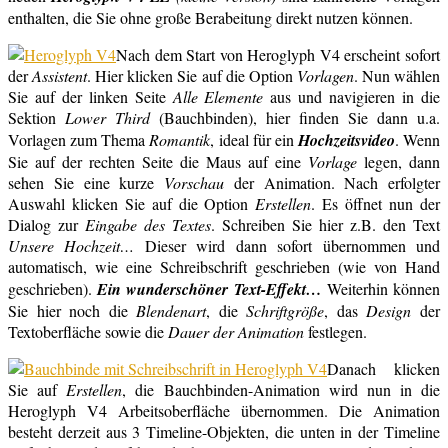
enthalten, die Sie ohne große Berabeitung direkt nutzen können.
Nach dem Start von Heroglyph V4 erscheint sofort
der
Assistent
. Hier klicken Sie auf die Option
Vorlagen
. Nun wählen
Sie auf der linken Seite
Alle Elemente
aus und navigieren in die
Sektion
Lower Third
(Bauchbinden), hier finden Sie dann u.a.
Vorlagen zum Thema
Romantik
, ideal für ein
Hochzeitsvideo
. Wenn
Sie auf der rechten Seite die Maus auf eine
Vorlage
legen, dann
sehen Sie eine kurze
Vorschau
der Animation. Nach erfolgter
Auswahl klicken Sie auf die Option
Erstellen
. Es öffnet nun der
Dialog zur
Eingabe des Textes
. Schreiben Sie hier z.B. den Text
Unsere Hochzeit…
Dieser wird dann sofort übernommen und
automatisch, wie eine Schreibschrift geschrieben (wie von Hand
geschrieben).
Ein wunderschöner Text-Effekt…
Weiterhin können
Sie hier noch die
Blendenart
, die
Schriftgröße
, das
Design
der
Textoberfläche sowie die
Dauer der Animation
festlegen.
Danach klicken
Sie auf
Erstellen
, die Bauchbinden-Animation wird nun in die
Heroglyph V4 Arbeitsoberfläche übernommen. Die Animation
besteht derzeit aus 3 Timeline-Objekten, die unten in der Timeline