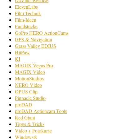
DaVinci Resolve
ElevenLabs
Film Technik
Film-Ideen
Fundstücke
GoPro HERO ActionCams
GPS & Navigation
Grass Valley EDIUS
HitPaw
KI
MAGIX Vegas Pro
MAGIX Video
MotionStudios
NERO Video
OPUS Clip
Pinnacle Studio
proDAD
proDAD Actioncam-Tools
Red Giant
Tipps & Tricks
Video + Fotokurse
Windows®