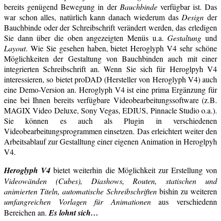
bereits genügend Bewegung in der
Bauchbinde
verfügbar ist. Das
war schon alles, natürlich kann danach wiederum das
Design
der
Bauchbinde oder der Schreibschrift verändert werden, das erledigen
Sie dann über die oben angezeigten Menüs u.a.
Gestaltung
und
Layout
. Wie Sie gesehen haben, bietet Heroglyph V4 sehr schöne
Möglichkeiten der Gestaltung von Bauchbinden auch mit einer
integrierten Schreibschrift an. Wenn Sie sich für Heroglpyh V4
interessieren, so bietet proDAD (Hersteller von Heroglyph V4) auch
eine Demo-Version an. Heroglyph V4 ist eine prima Ergänzung für
eine bei Ihnen bereits verfügbare Videobearbeitungssoftware (z.B.
MAGIX Video Deluxe, Sony Vegas, EDIUS, Pinnacle Studio o.a.).
Sie können es auch als Plugin in verschiedenen
Videobearbeitungsprogrammen einsetzen. Das erleichtert weiter den
Arbeitsablauf zur Gestalltung einer eigenen Animation in Heroglpyh
V4.
Heroglyph V4
bietet weiterhin die Möglichkeit zur Erstellung von
Videowänden (Cubes), Diashows, Routen, statischen und
animierten Titeln, automatische Schreibschriften
bishin zu weiteren
umfangreichen Vorlagen für Animationen
aus verschiedenn
Bereichen an.
Es lohnt sich…