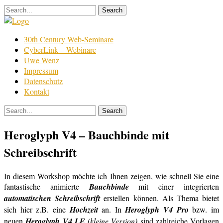
Skip
to
content
Film
30th Century Web-Seminare
Bearbeitung
CyberLink – Webinare
Uwe Wenz
Impressum
Datenschutz
Kontakt
Heroglyph V4 – Bauchbinde mit
Schreibschrift
In diesem Workshop möchte ich Ihnen zeigen, wie schnell Sie eine
fantastische animierte
Bauchbinde
mit einer integrierten
automatischen Schreibschrift
erstellen können. Als Thema bietet
sich hier z.B. eine
Hochzeit
an. In
Heroglyph V4 Pro
bzw. im
neuen
Heroglyph V4 LE
(kleine Version)
sind zahlreiche Vorlagen