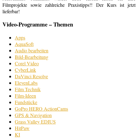
Filmprojekte sowie zahlreiche Praxistipps!! Der Kurs ist jetzt
lieferbar!
Video-Programme – Themen
Apps
AquaSoft
Audio bearbeiten
Bild-Bearbeitung
Corel Video
CyberLink
DaVinci Resolve
ElevenLabs
Film Technik
Film-Ideen
Fundstücke
GoPro HERO ActionCams
GPS & Navigation
Grass Valley EDIUS
HitPaw
KI