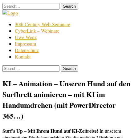
Skip
to
content
Film
30th Century Web-Seminare
Bearbeitung
CyberLink – Webinare
Uwe Wenz
Impressum
Datenschutz
Kontakt
KI – Animation – Unseren Hund auf den
Surfbrett animieren – mit KI im
Handumdrehen (mit PowerDirector
365…)
Surf’s Up – Mit Ihrem Hund auf KI-Zeitreise!
In unserem
einzigartigen Workshop erleben Sie die perfekte Mischung aus