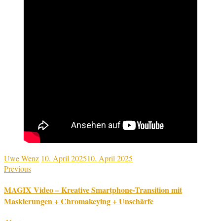
Uwe Wenz
10. April 2025
10. April 2025
Previous
MAGIX Video – Kreative Smartphone-Transition mit
Maskierungen + Chromakeying + Unschärfe