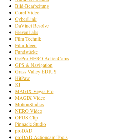
Bild-Bearbeitung
Corel Video
CyberLink
DaVinci Resolve
ElevenLabs
Film Technik
Film-Ideen
Fundstücke
GoPro HERO ActionCams
GPS & Navigation
Grass Valley EDIUS
HitPaw
KI
MAGIX Vegas Pro
MAGIX Video
MotionStudios
NERO Video
OPUS Clip
Pinnacle Studio
proDAD
proDAD Actioncam-Tools