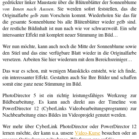
gedrückter linker Maustaste über die Blütenblätter der Sonnenblume
von Innen nach Aussen
. Sie werden sofort feststellen, das die
Originalfarbe
gelb
zum Vorschein kommt. Wiederholen Sie das für
die gesamte Sonnenblume bis alle Blütenblätter wieder gelb sind.
der restliche Bildinhalt ist nun nach wie vor schwarzweiß. Ein sehr
interssanter Effekt mit komplett neuer Stimmung im Bild…
Wer nun möchte, kann auch noch die Mitte der Sonnenblume sowie
den Stiel und das eine verfügbare Blatt wieder in die Originalfarbe
versetzen. Arbeiten Sie hier wiederum mit dem Bereichsreiniger…
Das war es schon, mit wenigen Mausklicks entsteht, wie ich finde,
ein interessanter Effekt. Gestalten auch Sie Ihre Bilder und schaffen
somit eine ganz neue Stimmung im Bild.
PhotoDirector 5 ist ein richtig leistungsfähiges Werkzeug zur
Bildbearbeitung. Es kann auch direkt aus der Timeline von
PowerDirector 12 (CyberLinks Videobearbeitungsprogramm) zur
Nachbearbeitung eines Bildes im Videoprojekt genutzt werden.
Wer mehr über CyberLink PhotoDirector oder PowerDirector 12
lernen möchte, der kann u.a. unsere
Video-Kurse
besuchen oder an