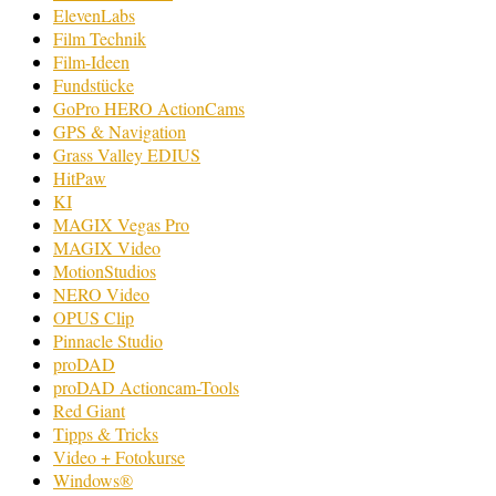
ElevenLabs
Film Technik
Film-Ideen
Fundstücke
GoPro HERO ActionCams
GPS & Navigation
Grass Valley EDIUS
HitPaw
KI
MAGIX Vegas Pro
MAGIX Video
MotionStudios
NERO Video
OPUS Clip
Pinnacle Studio
proDAD
proDAD Actioncam-Tools
Red Giant
Tipps & Tricks
Video + Fotokurse
Windows®