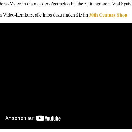
res Video in die maskierte/getrackte Fläche zu integrieren. Viel Sp
3
0th Century Shop
em Video-Lernkurs, alle Infos dazu finden Sie im
.