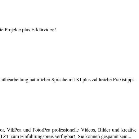
 Projekte plus Erklärvideo!
earbeitung natürlicher Sprache mit KI plus zahlreiche Praxistipps
r, VikPea und FotorPea professionelle Videos, Bilder und kreative
JETZT zum Einführungspreis verfügbar!! Sie können gespannt sein...