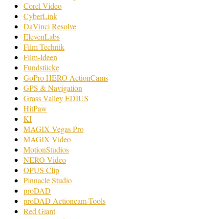
Corel Video
CyberLink
DaVinci Resolve
ElevenLabs
Film Technik
Film-Ideen
Fundstücke
GoPro HERO ActionCams
GPS & Navigation
Grass Valley EDIUS
HitPaw
KI
MAGIX Vegas Pro
MAGIX Video
MotionStudios
NERO Video
OPUS Clip
Pinnacle Studio
proDAD
proDAD Actioncam-Tools
Red Giant